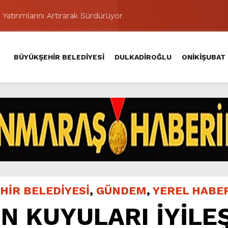
 Yatırımlarını Artırarak Sürdürüyor.
ünü KAFUM’da Sahne Alacak.
MAHALLE TOPLANTISINDA BAĞLARBAŞI MAHALLESİ SAKİNL
BÜYÜKŞEHİR BELEDİYESİ
DULKADİROĞLU
ONİKİŞUBAT
 Caddesi’nde Büyük Dönüşüm Başladı.
hir’le Yenileniyor.
Kırsalında 45 Milyonluk Yol Yatırımını Tamamladı.
şması’nda İkinci Etap Nefes Kesti.
addesi’nde Son Kat Asfalt Serimini Sürdürüyor.
Hacı Murat Caddesi’ni Asfalta Hazırlıyor.
ci Gününe Zakkum Damgası.
HİR BELEDİYESİ
,
GÜNDEM
,
YEREL HABE
N KUYULARI İYİLE