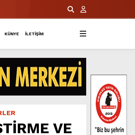
ERİYLE BULUŞTU.
KÜNYE
İLETİŞİM
RLER
ŞTİRME VE