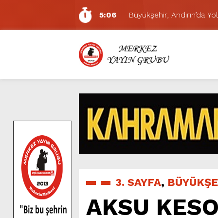
5:06
Büyükşehir, Andırın’da Yol
7:01
Funda Arar, Cumartesi G
6:19
BAŞKAN AKPINAR 101. 
6:17
Dulkadiroğlu Hacı Murat
11:14
Pazarcık’ta Yollar Büyükşe
11:10
Büyükşehir, Dulkadiroğlu 
5:17
Uluslararası Bisiklet Yarı
5:15
Büyükşehir, Gazneliler C
6:54
Büyükşehir, Dulkadiroğlu 
5:20
Ağustos Fuarı’nın Yedin
3. SAYFA
,
BÜYÜKŞE
AKSU KESO