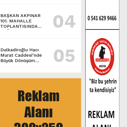
04
BAŞKAN AKPINAR
101. MAHALLE
TOPLANTISINDA
BAĞLARBAŞI
MAHALLESİ
SAKİNLERİYLE
05
BULUŞTU.
Dulkadiroğlu Hacı
Murat Caddesi’nde
Büyük Dönüşüm
Başladı.