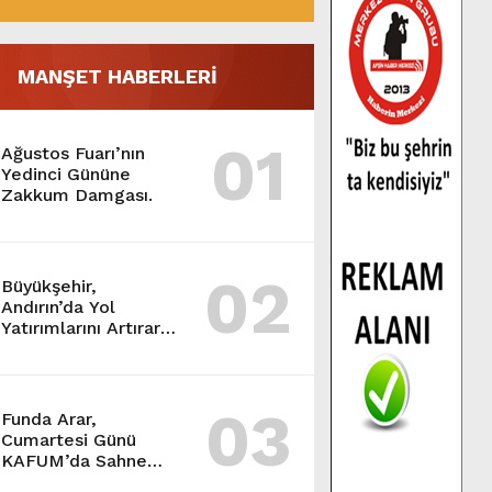
MANŞET HABERLERİ
01
Ağustos Fuarı’nın
Yedinci Gününe
Zakkum Damgası.
02
Büyükşehir,
Andırın’da Yol
Yatırımlarını Artırarak
Sürdürüyor.
03
Funda Arar,
Cumartesi Günü
KAFUM’da Sahne
Alacak.