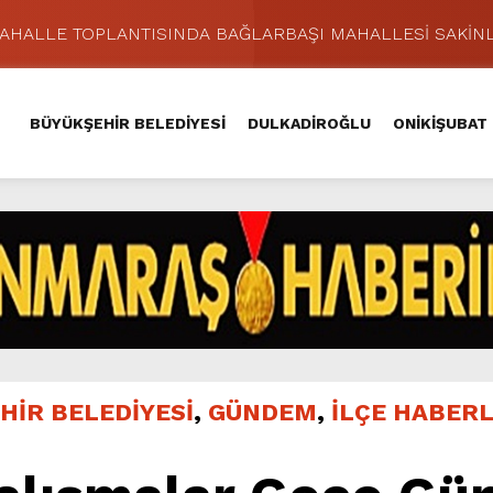
MAHALLE TOPLANTISINDA BAĞLARBAŞI MAHALLESİ SAKİNL
 Caddesi’nde Büyük Dönüşüm Başladı.
hir’le Yenileniyor.
BÜYÜKŞEHİR BELEDİYESİ
DULKADİROĞLU
ONİKİŞUBAT
Kırsalında 45 Milyonluk Yol Yatırımını Tamamladı.
şması’nda İkinci Etap Nefes Kesti.
addesi’nde Son Kat Asfalt Serimini Sürdürüyor.
Hacı Murat Caddesi’ni Asfalta Hazırlıyor.
lu Kırsalına Değer Katan Yol Yatırımı.
nda Eğlence ve Nostalji Bir Aradaydı.
ünü KAFUM’da Sahne Alacak.
HİR BELEDİYESİ
,
GÜNDEM
,
İLÇE HABERL