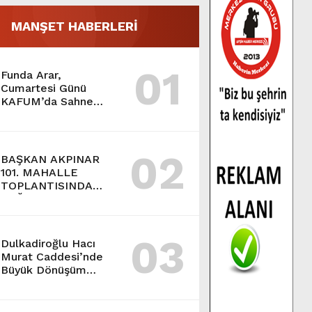
MANŞET HABERLERİ
01
Funda Arar,
Cumartesi Günü
KAFUM’da Sahne
Alacak.
02
BAŞKAN AKPINAR
101. MAHALLE
TOPLANTISINDA
BAĞLARBAŞI
MAHALLESİ
SAKİNLERİYLE
03
BULUŞTU.
Dulkadiroğlu Hacı
Murat Caddesi’nde
Büyük Dönüşüm
Başladı.