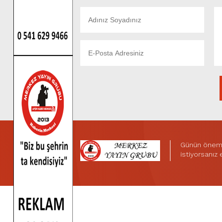
Günün önemli
istiyorsanız