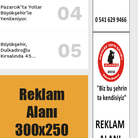
04
Pazarcık’ta Yollar
Büyükşehir’le
Yenileniyor.
05
Büyükşehir,
Dulkadiroğlu
Kırsalında 45
Milyonluk Yol
Yatırımını Tamamladı.