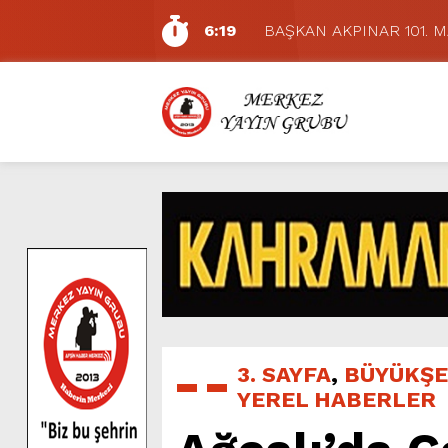
6:19
BAŞKAN AKPINAR 101. 
6:17
Dulkadiroğlu Hacı Murat
11:14
Pazarcık’ta Yollar Büyükşe
11:10
Büyükşehir, Dulkadiroğlu 
5:17
Uluslararası Bisiklet Yarı
5:15
Büyükşehir, Gazneliler C
6:54
Büyükşehir, Dulkadiroğlu 
6:53
Büyükşehir’den Dulkadiroğ
6:50
Geleneksel Ağustos Fuarı’
7:01
Funda Arar, Cumartesi G
3. SAYFA
,
BÜYÜKŞE
YEREL HABERLER