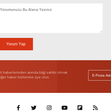
Yorum Yap
 haberlerinden anında bilgi sahibi olmak
 eğer haber bültenine üye olun.