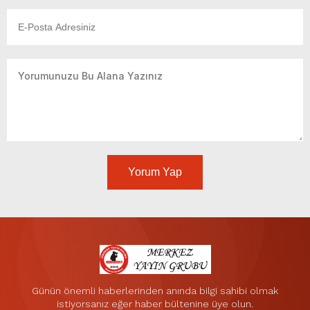
Yorum Yap
Günün önemli haberlerinden anında bilgi sahibi olmak
istiyorsanız eğer haber bültenine üye olun.