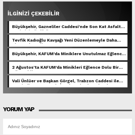
İLGİNİZİ ÇEKEBİLİR
Büyükşehir, Gazneliler Caddesi’nde Son Kat Asfalt
Serimini Sürdürüyor.
Tevfik Kadıoğlu Kavşağı Yeni Düzenlemeyle Daha
Akıcı Hale Geliyor.
Büyükşehir, KAFUM’da Miniklere Unutulmaz Eğlence
Yaşattı.
2 Ağustos’ta KAFUM’da Minikleri Eğlence Dolu Bir
Gün Bekliyor.
Vali Ünlüer ve Başkan Görgel, Trabzon Caddesi ile
Demirciler Çarşısı’nda İncelemelerde Bulundu.
YORUM YAP