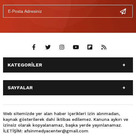
KATEGORİLER
ANASAYFA
GÜNDEM
SAYFALAR
SİYASET
EĞİTİM
SPOR
EKONOMİ
ANASAYFA
GÜNDEM
TEKNOLOJİ
3. SAYFA
SİYASET
EĞİTİM
Web sitemizde yer alan haber içerikleri izin alınmadan,
BÜYÜKŞEHİR BELEDİYESİ
DÜNYA
kaynak gösterilerek dahi iktibas edilemez. Kanuna aykırı ve
SPOR
EKONOMİ
FOTO GALERİ
KÜLTÜR SANAT
izinsiz olarak kopyalanamaz, başka yerde yayınlanamaz.
TEKNOLOJİ
3. SAYFA
İLETİŞİM: afsinmedyacenter@gmail.com
MAGAZİN
OTOMOBİL