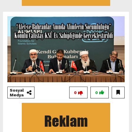
Sosyal
0
0
Medya