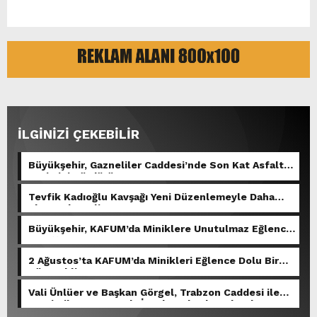
İLGİNİZİ ÇEKEBİLİR
Büyükşehir, Gazneliler Caddesi’nde Son Kat Asfalt
Serimini Sürdürüyor.
Tevfik Kadıoğlu Kavşağı Yeni Düzenlemeyle Daha
Akıcı Hale Geliyor.
Büyükşehir, KAFUM’da Miniklere Unutulmaz Eğlence
Yaşattı.
2 Ağustos’ta KAFUM’da Minikleri Eğlence Dolu Bir
Gün Bekliyor.
Vali Ünlüer ve Başkan Görgel, Trabzon Caddesi ile
Demirciler Çarşısı’nda İncelemelerde Bulundu.