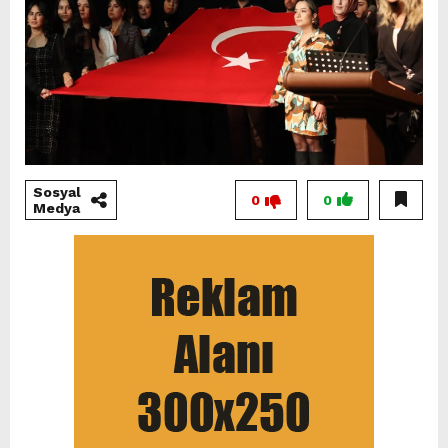
Sosyal
0
0
Medya