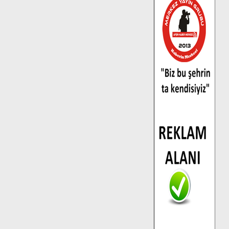
MANŞET HABERLERİ
01
Büyükşehir,
Dulkadiroğlu Hacı
Murat Caddesi’ni
Asfalta Hazırlıyor.