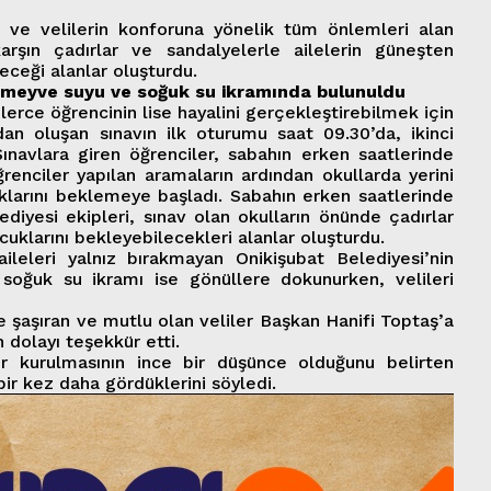
i ve velilerin konforuna yönelik tüm önlemleri alan
karşın çadırlar ve sandalyelerle ailelerin güneşten
eceği alanlar oluşturdu.
k, meyve suyu ve soğuk su ikramında bulunuldu
erce öğrencinin lise hayalini gerçekleştirebilmek için
an oluşan sınavın ilk oturumu saat 09.30’da, ikinci
Sınavlara giren öğrenciler, sabahın erken saatlerinde
 Öğrenciler yapılan aramaların ardından okullarda yerini
uklarını beklemeye başladı. Sabahın erken saatlerinde
diyesi ekipleri, sınav olan okulların önünde çadırlar
ocuklarını bekleyebilecekleri alanlar oluşturdu.
ileleri yalnız bırakmayan Onikişubat Belediyesi’nin
soğuk su ikramı ise gönüllere dokunurken, velileri
e şaşıran ve mutlu olan veliler Başkan Hanifi Toptaş’a
 dolayı teşekkür etti.
r kurulmasının ince bir düşünce olduğunu belirten
 bir kez daha gördüklerini söyledi.