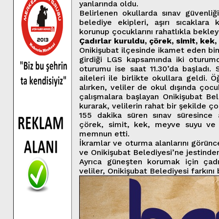
yanlarında oldu.
Belirlenen okullarda sınav güvenliğ
belediye ekipleri, aşırı sıcaklara 
korunup çocuklarını rahatlıkla bekley
Çadırlar kuruldu, çörek, simit, ke
Onikişubat ilçesinde ikamet eden binl
girdiği LGS kapsamında iki oturumd
oturumu ise saat 11.30’da başladı. 
aileleri ile birlikte okullara geldi.
alırken, veliler de okul dışında çoc
çalışmalara başlayan Onikişubat Bele
kurarak, velilerin rahat bir şekilde ç
155 dakika süren sınav süresince a
çörek, simit, kek, meyve suyu ve 
memnun etti.
İkramlar ve oturma alanlarını görünc
ve Onikişubat Belediyesi’ne jestinden
Ayrıca güneşten korumak için çadı
veliler, Onikişubat Belediyesi farkını