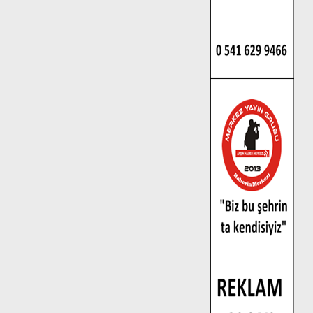
02
Büyükşehir’den
Dulkadiroğlu
Kırsalına Değer
Katan Yol Yatırımı.
03
Geleneksel Ağustos
Fuarı’nda Eğlence ve
Nostalji Bir Aradaydı.
04
Tevfik Kadıoğlu
Kavşağı Yeni
Düzenlemeyle Daha
Akıcı Hale Geliyor.
05
Dedublüman
KAFUM’da Müzik
Ziyafeti Yaşatacak.