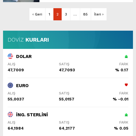
‹ Geri
1
2
3
…
85
İleri ›
DÖVİZ
KURLARI
DOLAR
ALIŞ
SATIŞ
FARK
47,7009
47,7093
% 0.17
EURO
ALIŞ
SATIŞ
FARK
55,0037
55,0157
% -0.01
İNG. STERLİNİ
ALIŞ
SATIŞ
FARK
64,1984
64,2177
% 0.05